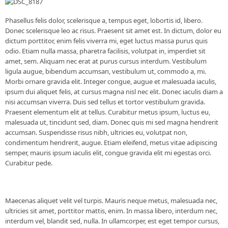
Phasellus felis dolor, scelerisque a, tempus eget, lobortis id, libero.
Donec scelerisque leo ac risus. Praesent sit amet est. In dictum, dolor eu
dictum porttitor, enim felis viverra mi, eget luctus massa purus quis
odio. Etiam nulla massa, pharetra facilisis, volutpat in, imperdiet sit
amet, sem. Aliquam nec erat at purus cursus interdum. Vestibulum
ligula augue, bibendum accumsan, vestibulum ut, commodo a, mi.
Morbi ornare gravida elit. Integer congue, augue et malesuada iaculis,
ipsum dui aliquet felis, at cursus magna nisl nec elit. Donec iaculis diam a
nisi accumsan viverra. Duis sed tellus et tortor vestibulum gravida.
Praesent elementum elit at tellus. Curabitur metus ipsum, luctus eu,
malesuada ut, tincidunt sed, diam. Donec quis mi sed magna hendrerit
accumsan. Suspendisse risus nibh, ultricies eu, volutpat non,
condimentum hendrerit, augue. Etiam eleifend, metus vitae adipiscing
semper, mauris ipsum iaculis elit, congue gravida elit mi egestas orci.
Curabitur pede.
Maecenas aliquet velit vel turpis. Mauris neque metus, malesuada nec,
ultricies sit amet, porttitor mattis, enim. In massa libero, interdum nec,
interdum vel, blandit sed, nulla. In ullamcorper, est eget tempor cursus,