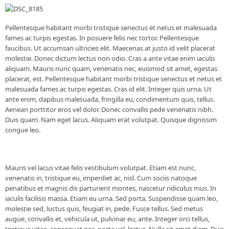
Pellentesque habitant morbi tristique senectus et netus et malesuada
fames ac turpis egestas. In posuere felis nec tortor. Pellentesque
faucibus. Ut accumsan ultricies elit. Maecenas at justo id velit placerat
molestie. Donec dictum lectus non odio. Cras a ante vitae enim iaculis
aliquam. Mauris nunc quam, venenatis nec, euismod sit amet, egestas
placerat, est. Pellentesque habitant morbi tristique senectus et netus et
malesuada fames ac turpis egestas. Cras id elit. Integer quis urna. Ut
ante enim, dapibus malesuada, fringilla eu, condimentum quis, tellus.
Aenean porttitor eros vel dolor. Donec convallis pede venenatis nibh.
Duis quam. Nam eget lacus. Aliquam erat volutpat. Quisque dignissim
congue leo.
Mauris vel lacus vitae felis vestibulum volutpat. Etiam est nunc,
venenatis in, tristique eu, imperdiet ac, nisl. Cum sociis natoque
penatibus et magnis dis parturient montes, nascetur ridiculus mus. In
iaculis facilisis massa. Etiam eu urna. Sed porta. Suspendisse quam leo,
molestie sed, luctus quis, feugiat in, pede. Fusce tellus. Sed metus
augue, convallis et, vehicula ut, pulvinar eu, ante. Integer orci tellus,
tristique vitae, consequat nec, porta vel, lectus. Nulla sit amet diam. Duis