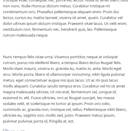
non nunc. Nulla rhoncus dictum metus. Curabitur tristique mi
condimentum orci. Phasellus pellentesque aliquam enim. Proin dui
lectus, cursus eu, mattis laoreet, viverra sit amet, quam. Curabitur vel
dolor ultrices ipsum dictum tristique. Praesent vitae lacus. Ut velit enim,
vestibulum non, fermentum nec, hendrerit quis, leo. Pellentesque
rutrum malesuada neque.
Nunc tempus felis vitae urna. Vivamus porttitor, neque at volutpat
rutrum, purus nisi eleifend libero, a tempus libero lectus feugiat felis.
Morbi diam mauris, viverra in, gravida eu, mattis in, ante. Morbi eget
arcu. Morbi porta, libero id ullamcorper nonummy, nibh ligula pulvinar
metus, eget consectetuer augue nisi quis lacus. Ut ac mi quis lacus
mollis aliquam. Curabitur iaculis tempus eros. Curabitur vel mi sit amet
magna malesuada ultrices. Ut nisi erat, fermentum vel, congue id,
euismod in, elit. Fusce ultricies, orci ac feugiat suscipit, leo massa
sodales velit, et scelerisque mi tortor at ipsum. Proin orci odio,
commodo ac, gravida non, tristique vel, tellus. Pellentesque nibh libero,
ultricies eu, sagittis non, mollis sed, justo. Praesent metus ipsum,
pulvinar pulvinar, porta id, fringilla at, est.