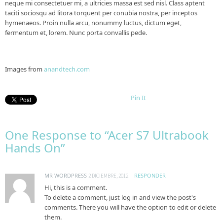
neque mi consectetuer mi, a ultricies massa est sed nisl. Class aptent
taciti sociosqu ad litora torquent per conubia nostra, per inceptos
hymenaeos. Proin nulla arcu, nonummy luctus, dictum eget,
fermentum et, lorem. Nunc porta convallis pede.
Images from
anandtech.com
Pin It
One Response to “Acer S7 Ultrabook
Hands On”
MR WORDPRESS
RESPONDER
2 DICIEMBRE, 2012
Hi, this is a comment.
To delete a comment, just log in and view the post's
comments. There you will have the option to edit or delete
them.