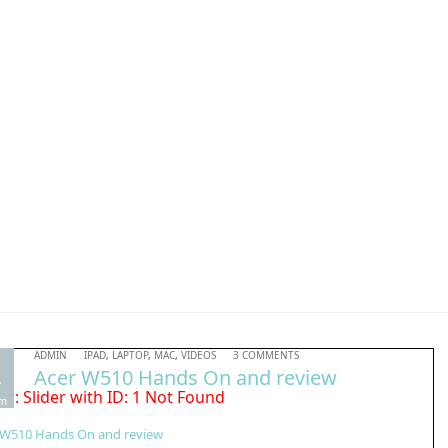
EMPRESA
ÁREAS
TRABAJ
ADMIN
IPAD
,
LAPTOP
,
MAC
,
VIDEOS
3 COMMENTS
.
Acer W510 Hands On and review
or: Slider with ID: 1 Not Found
am