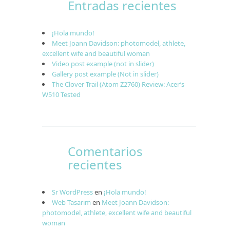
Entradas recientes
¡Hola mundo!
Meet Joann Davidson: photomodel, athlete,
excellent wife and beautiful woman
Video post example (not in slider)
Gallery post example (Not in slider)
The Clover Trail (Atom Z2760) Review: Acer’s
W510 Tested
Comentarios
recientes
Sr WordPress
en
¡Hola mundo!
Web Tasarım
en
Meet Joann Davidson:
photomodel, athlete, excellent wife and beautiful
woman