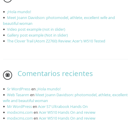
¡Hola mundo!
Meet Joann Davidson: photomodel, athlete, excellent wife and
beautiful woman
Video post example (not in slider)
Gallery post example (Not in slider)
The Clover Trail (Atom Z2760) Review: Acer’s W510 Tested
Comentarios recientes
Sr WordPress
en
¡Hola mundo!
Web Tasarım
en
Meet Joann Davidson: photomodel, athlete, excellent
wife and beautiful woman
Mr WordPress
en
Acer S7 Ultrabook Hands On
modxcms.com
en
Acer W510 Hands On and review
modxcms.com
en
Acer W510 Hands On and review