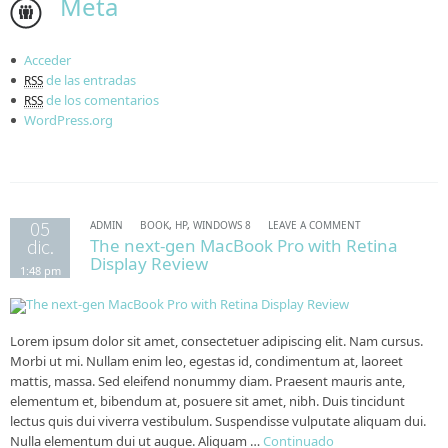
Meta
Acceder
de las entradas
RSS
de los comentarios
RSS
WordPress.org
05
ADMIN
BOOK
,
HP
,
WINDOWS 8
LEAVE A COMMENT
dic.
The next-gen MacBook Pro with Retina
Display Review
1:48 pm
Lorem ipsum dolor sit amet, consectetuer adipiscing elit. Nam cursus.
Morbi ut mi. Nullam enim leo, egestas id, condimentum at, laoreet
mattis, massa. Sed eleifend nonummy diam. Praesent mauris ante,
elementum et, bibendum at, posuere sit amet, nibh. Duis tincidunt
lectus quis dui viverra vestibulum. Suspendisse vulputate aliquam dui.
Nulla elementum dui ut augue. Aliquam …
Continuado