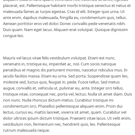
placerat, est. Pellentesque habitant morbi tristique senectus et netus et
malesuada fames ac turpis egestas. Cras id elit. Integer quis urna. Ut
ante enim, dapibus malesuada, fringilla eu, condimentum quis, tellus.
Aenean porttitor eros vel dolor. Donec convallis pede venenatis nibh.
Duis quam. Nam eget lacus. Aliquam erat volutpat. Quisque dignissim
congue leo.
Mauris vel lacus vitae felis vestibulum volutpat. Etiam est nunc,
venenatis in, tristique eu, imperdiet ac, nisl. Cum sociis natoque
penatibus et magnis dis parturient montes, nascetur ridiculus mus. In
iaculis facilisis massa. Etiam eu urna. Sed porta. Suspendisse quam leo,
molestie sed, luctus quis, feugiat in, pede. Fusce tellus. Sed metus
augue, convallis et, vehicula ut, pulvinar eu, ante. Integer orci tellus,
tristique vitae, consequat nec, porta vel, lectus. Nulla sit amet diam. Duis
non nunc. Nulla rhoncus dictum metus. Curabitur tristique mi
condimentum orci. Phasellus pellentesque aliquam enim. Proin dui
lectus, cursus eu, mattis laoreet, viverra sit amet, quam. Curabitur vel
dolor ultrices ipsum dictum tristique. Praesent vitae lacus. Ut velit enim,
vestibulum non, fermentum nec, hendrerit quis, leo. Pellentesque
rutrum malesuada neque.