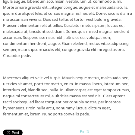
ligula augue, bibendum accumsan, vestibulum ut, commodo a, mi.
Morbi ornare gravida elit. Integer congue, augue et malesuada iaculis,
ipsum dui aliquet felis, at cursus magna nisl nec elit. Donec iaculis diam a
nisi accumsan viverra. Duis sed tellus et tortor vestibulum gravida.
Praesent elementum elit at tellus. Curabitur metus ipsum, luctus eu,
malesuada ut, tincidunt sed, diam. Donec quis mi sed magna hendrerit
accumsan. Suspendisse risus nibh, ultricies eu, volutpat non,
condimentum hendrerit, augue. Etiam eleifend, metus vitae adipiscing
semper, mauris ipsum iaculis elit, congue gravida elit mi egestas orci.
Curabitur pede.
Maecenas aliquet velit vel turpis. Mauris neque metus, malesuada nec,
ultricies sit amet, porttitor mattis, enim. In massa libero, interdum nec,
interdum vel, blandit sed, nulla. In ullamcorper, est eget tempor cursus,
neque mi consectetuer mi, a ultricies massa est sed nisl. Class aptent
taciti sociosqu ad litora torquent per conubia nostra, per inceptos
hymenaeos. Proin nulla arcu, nonummy luctus, dictum eget,
fermentum et, lorem. Nunc porta convallis pede.
Pin It