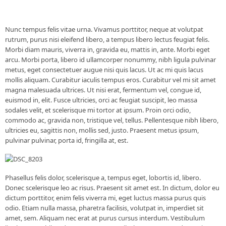
Nunc tempus felis vitae urna. Vivamus porttitor, neque at volutpat
rutrum, purus nisi eleifend libero, a tempus libero lectus feugiat felis.
Morbi diam mauris, viverra in, gravida eu, mattis in, ante. Morbi eget
arcu. Morbi porta, libero id ullamcorper nonummy, nibh ligula pulvinar
metus, eget consectetuer augue nisi quis lacus. Ut ac mi quis lacus
mollis aliquam. Curabitur iaculis tempus eros. Curabitur vel mi sit amet
magna malesuada ultrices. Ut nisi erat, fermentum vel, congue id,
euismod in, elit. Fusce ultricies, orci ac feugiat suscipit, leo massa
sodales velit, et scelerisque mi tortor at ipsum. Proin orci odio,
commodo ac, gravida non, tristique vel, tellus. Pellentesque nibh libero,
ultricies eu, sagittis non, mollis sed, justo. Praesent metus ipsum,
pulvinar pulvinar, porta id, fringilla at, est.
Phasellus felis dolor, scelerisque a, tempus eget, lobortis id, libero.
Donec scelerisque leo ac risus. Praesent sit amet est. In dictum, dolor eu
dictum porttitor, enim felis viverra mi, eget luctus massa purus quis
odio. Etiam nulla massa, pharetra facilisis, volutpat in, imperdiet sit
amet, sem. Aliquam nec erat at purus cursus interdum. Vestibulum