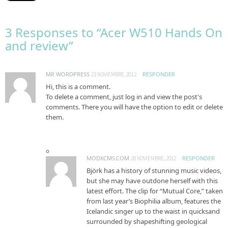
3 Responses to “Acer W510 Hands On
and review”
MR WORDPRESS
RESPONDER
23 NOVIEMBRE, 2012
Hi, this is a comment.
To delete a comment, just log in and view the post's
comments. There you will have the option to edit or delete
them.
MODXCMS.COM
RESPONDER
28 NOVIEMBRE, 2012
Björk has a history of stunning music videos,
but she may have outdone herself with this
latest effort. The clip for “Mutual Core,” taken
from last year’s Biophilia album, features the
Icelandic singer up to the waist in quicksand
surrounded by shapeshifting geological