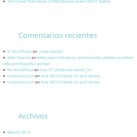
The Clover Trail (Atom Z2760) Review: Acer’s W510 Tested
Comentarios recientes
Sr WordPress
en
¡Hola mundo!
Web Tasarım
en
Meet Joann Davidson: photomodel, athlete, excellent
wife and beautiful woman
Mr WordPress
en
Acer S7 Ultrabook Hands On
modxcms.com
en
Acer W510 Hands On and review
modxcms.com
en
Acer W510 Hands On and review
Archivos
febrero 2013