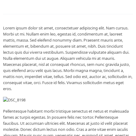
Lorem ipsum dolor sit amet, consectetuer adipiscing elit. Nam cursus.
Morbi ut mi. Nullam enim leo, egestas id, condimentum at, laoreet
mattis, massa. Sed eleifend nonummy diam. Praesent mauris ante,
elementum et, bibendum at, posuere sit amet, nibh. Duis tincidunt
lectus quis dui viverra vestibulum. Suspendisse vulputate aliquam dui.
Nulla elementum dui ut augue. Aliquam vehicula mi at mauris.
Maecenas placerat, nisl at consequat rhoncus, sem nunc gravida justo,
quis eleifend arcu velit quis lacus. Morbi magna magna, tincidunt a,
mattis non, imperdiet vitae, tellus. Sed odio est, auctor ac, sollicitudin in,
consequat vitae, orci. Fusce id felis. Vivamus sollicitudin metus eget
eros.
Pellentesque habitant morbi tristique senectus et netus et malesuada
fames ac turpis egestas. In posuere felis nec tortor. Pellentesque
faucibus. Ut accumsan ultricies elit. Maecenas at justo id velit placerat
molestie. Donec dictum lectus non odio. Cras a ante vitae enim iaculis
aliquam. Mauris nunc quam, venenatis nec, euismod sit amet, egestas