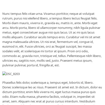
Nunc tempus felis vitae urna. Vivamus porttitor, neque at volutpat
rutrum, purus nisi eleifend libero, a tempus libero lectus feugiat felis.
Morbi diam mauris, viverra in, gravida eu, mattis in, ante. Morbi eget
arcu. Morbi porta, libero id ullamcorper nonummy, nibh ligula pulvinar
metus, eget consectetuer augue nisi quis lacus. Ut ac mi quis lacus
mollis aliquam. Curabitur iaculis tempus eros. Curabitur vel mi sit amet
magna malesuada ultrices. Ut nisi erat, fermentum vel, congue id,
euismod in, elit. Fusce ultricies, orci ac feugiat suscipit, leo massa
sodales velit, et scelerisque mi tortor at ipsum. Proin orci odio,
commodo ac, gravida non, tristique vel, tellus. Pellentesque nibh libero,
ultricies eu, sagittis non, mollis sed, justo. Praesent metus ipsum,
pulvinar pulvinar, porta id, fringilla at, est.
Phasellus felis dolor, scelerisque a, tempus eget, lobortis id, libero.
Donec scelerisque leo ac risus. Praesent sit amet est. In dictum, dolor eu
dictum porttitor, enim felis viverra mi, eget luctus massa purus quis
odio. Etiam nulla massa, pharetra facilisis, volutpat in, imperdiet sit
amet, sem. Aliquam nec erat at purus cursus interdum. Vestibulum