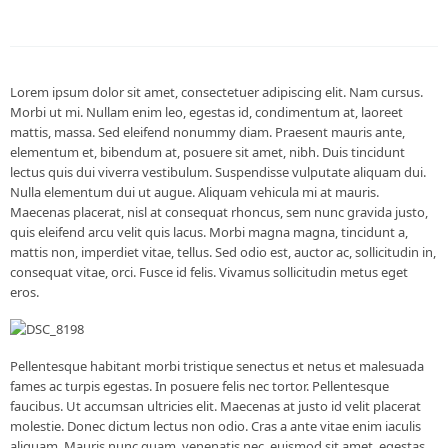
Lorem ipsum dolor sit amet, consectetuer adipiscing elit. Nam cursus.
Morbi ut mi. Nullam enim leo, egestas id, condimentum at, laoreet
mattis, massa. Sed eleifend nonummy diam. Praesent mauris ante,
elementum et, bibendum at, posuere sit amet, nibh. Duis tincidunt
lectus quis dui viverra vestibulum. Suspendisse vulputate aliquam dui.
Nulla elementum dui ut augue. Aliquam vehicula mi at mauris.
Maecenas placerat, nisl at consequat rhoncus, sem nunc gravida justo,
quis eleifend arcu velit quis lacus. Morbi magna magna, tincidunt a,
mattis non, imperdiet vitae, tellus. Sed odio est, auctor ac, sollicitudin in,
consequat vitae, orci. Fusce id felis. Vivamus sollicitudin metus eget
eros.
Pellentesque habitant morbi tristique senectus et netus et malesuada
fames ac turpis egestas. In posuere felis nec tortor. Pellentesque
faucibus. Ut accumsan ultricies elit. Maecenas at justo id velit placerat
molestie. Donec dictum lectus non odio. Cras a ante vitae enim iaculis
aliquam. Mauris nunc quam, venenatis nec, euismod sit amet, egestas