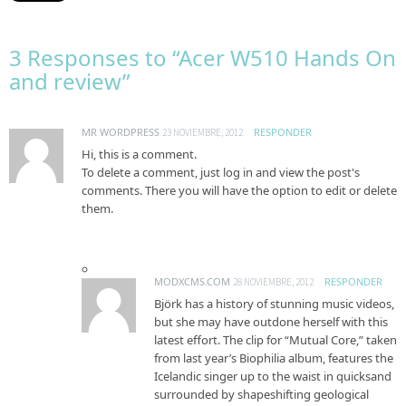
3 Responses to “Acer W510 Hands On
and review”
MR WORDPRESS
RESPONDER
23 NOVIEMBRE, 2012
Hi, this is a comment.
To delete a comment, just log in and view the post's
comments. There you will have the option to edit or delete
them.
MODXCMS.COM
RESPONDER
28 NOVIEMBRE, 2012
Björk has a history of stunning music videos,
but she may have outdone herself with this
latest effort. The clip for “Mutual Core,” taken
from last year’s Biophilia album, features the
Icelandic singer up to the waist in quicksand
surrounded by shapeshifting geological