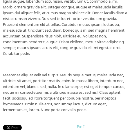
ligula augue, bibendum accumsan, vestibulum ut, commodo a, mi.
Morbi ornare gravida elit. Integer congue, augue et malesuada iaculis,
ipsum dui aliquet felis, at cursus magna nisl nec elit. Donec iaculis diam a
nisi accumsan viverra. Duis sed tellus et tortor vestibulum gravida.
Praesent elementum elit at tellus. Curabitur metus ipsum, luctus eu,
malesuada ut, tincidunt sed, diam. Donec quis mi sed magna hendrerit
accumsan. Suspendisse risus nibh, ultricies eu, volutpat non,
condimentum hendrerit, augue. Etiam eleifend, metus vitae adipiscing
semper, mauris ipsum iaculis elit, congue gravida elit mi egestas orci.
Curabitur pede.
Maecenas aliquet velit vel turpis. Mauris neque metus, malesuada nec,
ultricies sit amet, porttitor mattis, enim. In massa libero, interdum nec,
interdum vel, blandit sed, nulla. In ullamcorper, est eget tempor cursus,
neque mi consectetuer mi, a ultricies massa est sed nisl. Class aptent
taciti sociosqu ad litora torquent per conubia nostra, per inceptos
hymenaeos. Proin nulla arcu, nonummy luctus, dictum eget,
fermentum et, lorem. Nunc porta convallis pede.
Pin It