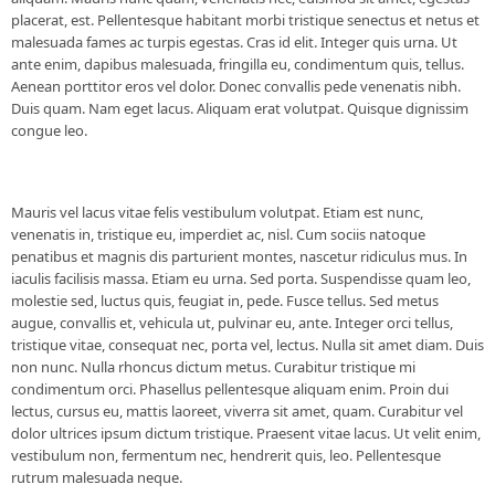
placerat, est. Pellentesque habitant morbi tristique senectus et netus et
malesuada fames ac turpis egestas. Cras id elit. Integer quis urna. Ut
ante enim, dapibus malesuada, fringilla eu, condimentum quis, tellus.
Aenean porttitor eros vel dolor. Donec convallis pede venenatis nibh.
Duis quam. Nam eget lacus. Aliquam erat volutpat. Quisque dignissim
congue leo.
Mauris vel lacus vitae felis vestibulum volutpat. Etiam est nunc,
venenatis in, tristique eu, imperdiet ac, nisl. Cum sociis natoque
penatibus et magnis dis parturient montes, nascetur ridiculus mus. In
iaculis facilisis massa. Etiam eu urna. Sed porta. Suspendisse quam leo,
molestie sed, luctus quis, feugiat in, pede. Fusce tellus. Sed metus
augue, convallis et, vehicula ut, pulvinar eu, ante. Integer orci tellus,
tristique vitae, consequat nec, porta vel, lectus. Nulla sit amet diam. Duis
non nunc. Nulla rhoncus dictum metus. Curabitur tristique mi
condimentum orci. Phasellus pellentesque aliquam enim. Proin dui
lectus, cursus eu, mattis laoreet, viverra sit amet, quam. Curabitur vel
dolor ultrices ipsum dictum tristique. Praesent vitae lacus. Ut velit enim,
vestibulum non, fermentum nec, hendrerit quis, leo. Pellentesque
rutrum malesuada neque.