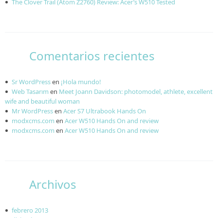
The Clover Trail (Atom Z2760) Review: Acer’s W510 Tested
Comentarios recientes
Sr WordPress
en
¡Hola mundo!
Web Tasarım
en
Meet Joann Davidson: photomodel, athlete, excellent
wife and beautiful woman
Mr WordPress
en
Acer S7 Ultrabook Hands On
modxcms.com
en
Acer W510 Hands On and review
modxcms.com
en
Acer W510 Hands On and review
Archivos
febrero 2013